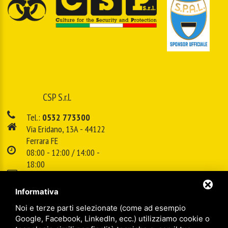
CSP S.r.l.
Tel.:
0532 773300
Via Eridano, 13A - 44122
Ferrara FE
08:00 - 12:00 / 14:00 -
18:00
E-mail:
info@cspsrl.biz
Informativa
Noi e terze parti selezionate (come ad esempio
/
/
Sitemap
Privacy policy
Legal
Google, Facebook, LinkedIn, ecc.) utilizziamo cookie o