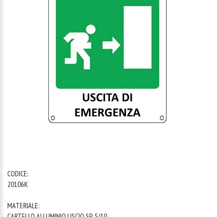
1
/
1
CODICE:
20106K
MATERIALE:
CARTELLO ALLUMINIO LISCIO SP. 5/10