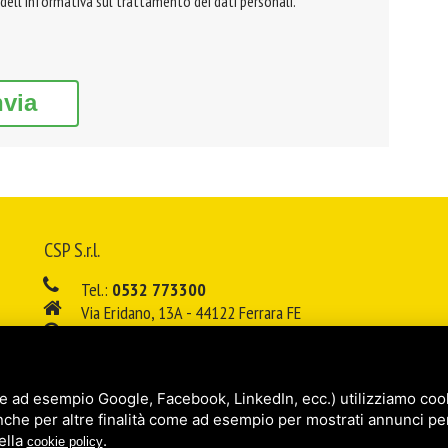
 dell'informativa sul trattamento dei dati personali.
nvia
CSP S.r.l.
Tel.:
0532 773300
Via Eridano, 13A - 44122 Ferrara FE
08:00 - 12:00 / 14:00 - 18:00
E-mail:
info@cspsrl.biz
e ad esempio Google, Facebook, LinkedIn, ecc.) utilizziamo cooki
/
/
Sitemap
Privacy policy
Legal
nche per altre finalità come ad esempio per mostrati annunci pe
ella
.
cookie policy