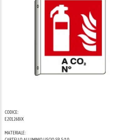
1
/
1
CODICE:
E20126BIX
MATERIALE:
CARTELLO ALLUMINIO LISCIO SP. 5/10