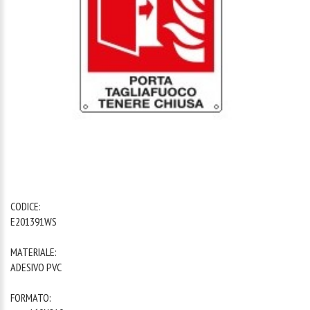
1
/
1
CODICE:
E201391WS
MATERIALE:
ADESIVO PVC
FORMATO: