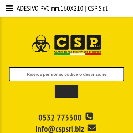
ADESIVO PVC mm.160X210 | CSP S.r.l.
0532 773300
info@cspsrl.biz