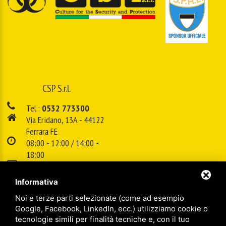
CSP S.r.l.
Tel.:
0532 773300
Via Eridano, 13A - 44122
Ferrara FE
08:00 - 12:00 / 14:00 -
18:00
E-mail:
info@cspsrl.biz
Informativa
Noi e terze parti selezionate (come ad esempio
/
/
Sitemap
Privacy policy
Legal
Google, Facebook, LinkedIn, ecc.) utilizziamo cookie o
tecnologie simili per finalità tecniche e, con il tuo