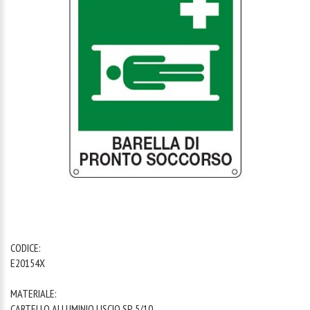
1
/
1
CODICE:
E20154X
MATERIALE:
CARTELLO ALLUMINIO LISCIO SP. 5/10