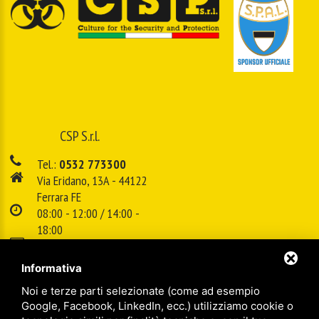
CSP S.r.l.
Tel.:
0532 773300
Via Eridano, 13A - 44122
Ferrara FE
08:00 - 12:00 / 14:00 -
18:00
E-mail:
info@cspsrl.biz
Informativa
Noi e terze parti selezionate (come ad esempio
/
/
Sitemap
Privacy policy
Legal
Google, Facebook, LinkedIn, ecc.) utilizziamo cookie o