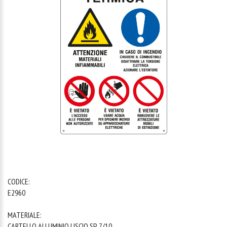
1
/
1
CODICE:
E2960
MATERIALE:
CARTELLO ALLUMINIO LISCIO SP. 7/10