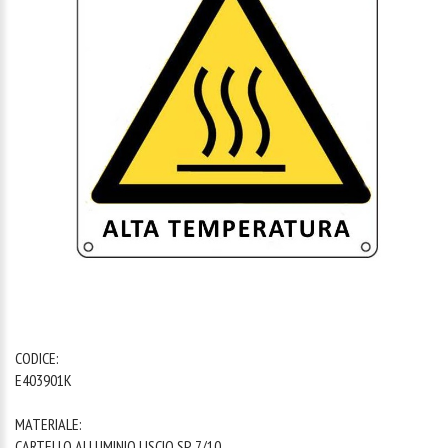
1
/
1
CODICE:
E403901K
MATERIALE:
CARTELLO ALLUMINIO LISCIO SP. 7/10