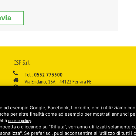
nvia
CSP S.r.l.
Tel.:
0532 773300
Via Eridano, 13A - 44122 Ferrara FE
08:00 - 12:00 / 14:00 - 18:00
E-mail:
info@cspsrl.biz
e ad esempio Google, Facebook, LinkedIn, ecc.) utilizziamo cooki
/
/
Sitemap
Privacy policy
Legal
nche per altre finalità come ad esempio per mostrati annunci pe
ella
.
cookie policy
cetta o cliccando su "Rifiuta", verranno utilizzati solamente co
sonalizza". Se preferisci, puoi acconsentire all'utilizzo di tutti i