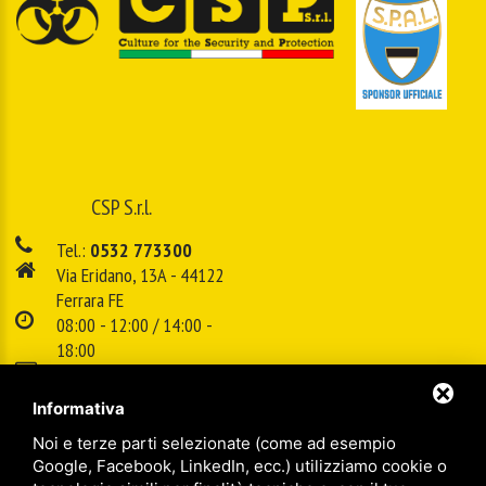
CSP S.r.l.
Tel.:
0532 773300
Via Eridano, 13A - 44122
Ferrara FE
08:00 - 12:00 / 14:00 -
18:00
E-mail:
info@cspsrl.biz
Informativa
Noi e terze parti selezionate (come ad esempio
/
/
Sitemap
Privacy policy
Legal
Google, Facebook, LinkedIn, ecc.) utilizziamo cookie o