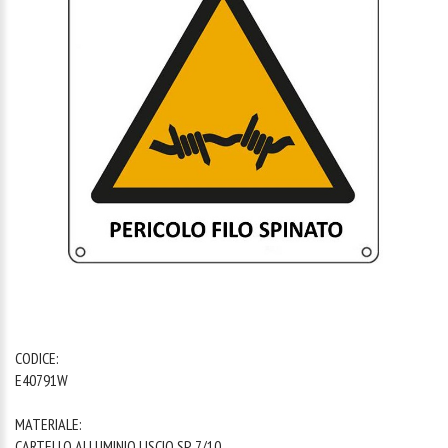
1
/
1
CODICE:
E40791W
MATERIALE:
CARTELLO ALLUMINIO LISCIO SP. 7/10