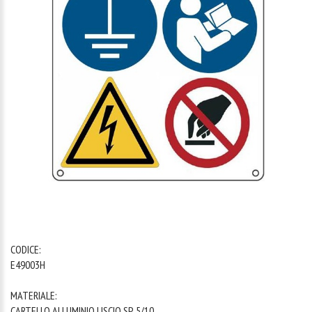
1
/
1
CODICE:
E49003H
MATERIALE:
CARTELLO ALLUMINIO LISCIO SP. 5/10