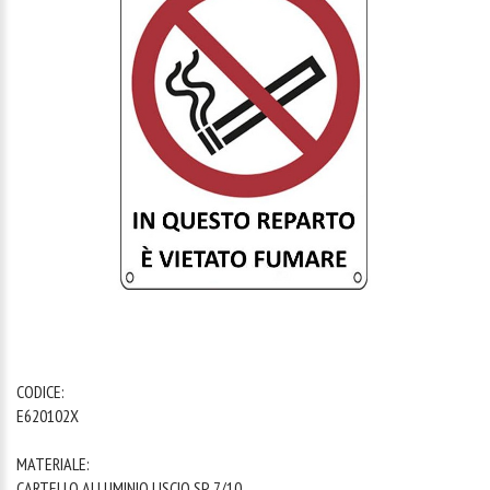
1
/
1
CODICE:
E620102X
MATERIALE:
CARTELLO ALLUMINIO LISCIO SP. 7/10