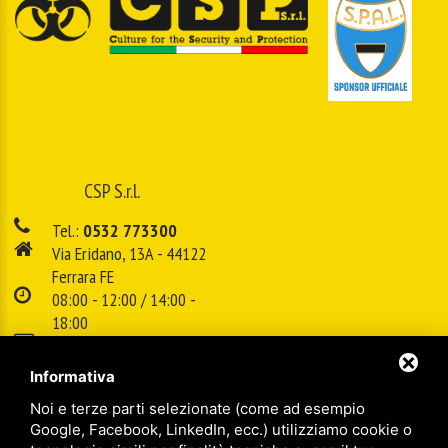
CSP S.r.l.
Tel.:
0532 773300
Via Eridano, 13A - 44122
Ferrara FE
08:00 - 12:00 / 14:00 -
18:00
E-mail:
info@cspsrl.biz
Informativa
Noi e terze parti selezionate (come ad esempio
/
/
Sitemap
Privacy policy
Legal
Google, Facebook, LinkedIn, ecc.) utilizziamo cookie o