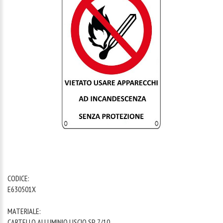
1
/
1
CODICE:
E630501X
MATERIALE:
CARTELLO ALLUMINIO LISCIO SP. 7/10