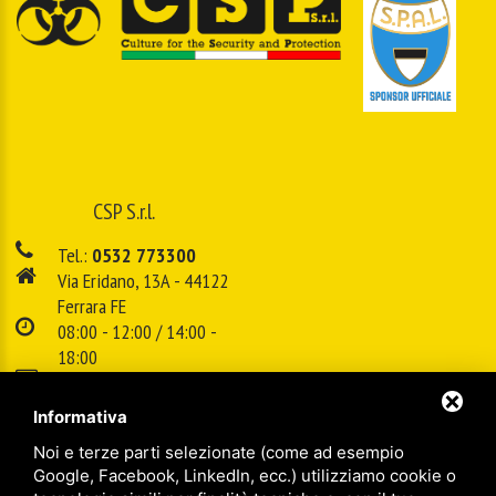
CSP S.r.l.
Tel.:
0532 773300
Via Eridano, 13A - 44122
Ferrara FE
08:00 - 12:00 / 14:00 -
18:00
E-mail:
info@cspsrl.biz
Informativa
Noi e terze parti selezionate (come ad esempio
/
/
Sitemap
Privacy policy
Legal
Google, Facebook, LinkedIn, ecc.) utilizziamo cookie o