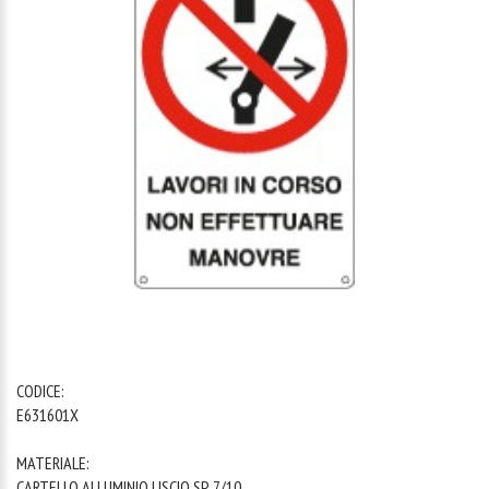
1
/
1
CODICE:
E631601X
MATERIALE:
CARTELLO ALLUMINIO LISCIO SP. 7/10