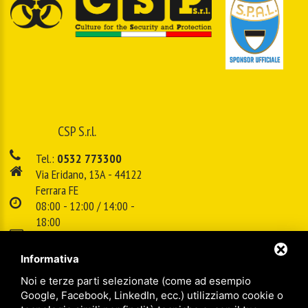
CSP S.r.l.
Tel.:
0532 773300
Via Eridano, 13A - 44122
Ferrara FE
08:00 - 12:00 / 14:00 -
18:00
E-mail:
info@cspsrl.biz
Informativa
Noi e terze parti selezionate (come ad esempio
/
/
Sitemap
Privacy policy
Legal
Google, Facebook, LinkedIn, ecc.) utilizziamo cookie o