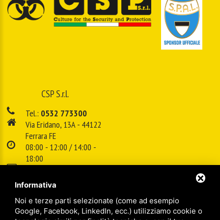
CSP S.r.l.
Tel.:
0532 773300
Via Eridano, 13A - 44122
Ferrara FE
08:00 - 12:00 / 14:00 -
18:00
E-mail:
info@cspsrl.biz
Informativa
Noi e terze parti selezionate (come ad esempio
/
/
Sitemap
Privacy policy
Legal
Google, Facebook, LinkedIn, ecc.) utilizziamo cookie o