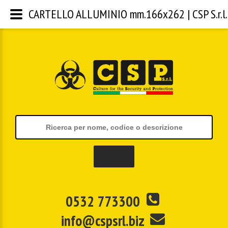
CARTELLO ALLUMINIO mm.166x262 | CSP S.r.l.
0532 773300
info@cspsrl.biz