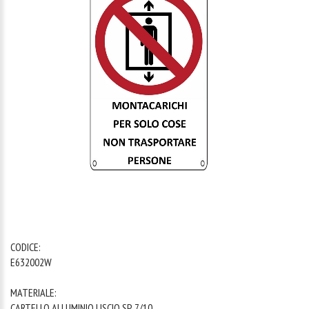
1
/
1
CODICE:
E632002W
MATERIALE:
CARTELLO ALLUMINIO LISCIO SP. 7/10