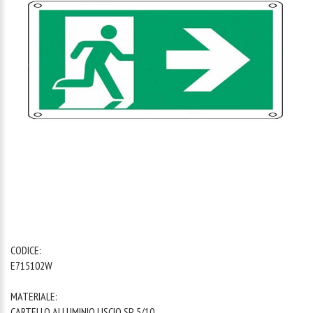
1
/
1
CODICE:
E715102W
MATERIALE:
CARTELLO ALLUMINIO LISCIO SP. 5/10