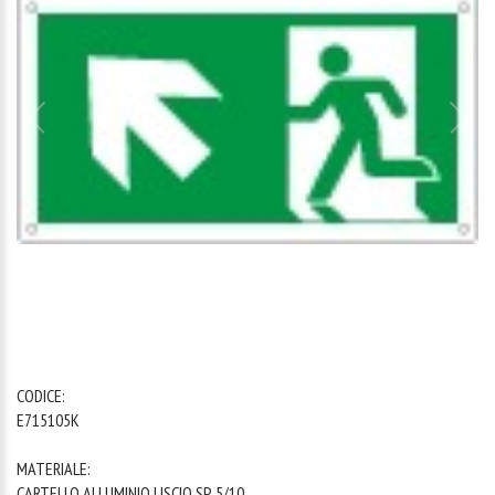
1
/
1
CODICE:
E715105K
MATERIALE:
CARTELLO ALLUMINIO LISCIO SP. 5/10