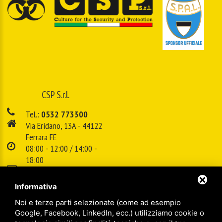
CSP S.r.l.
Tel.:
0532 773300
Via Eridano, 13A - 44122
Ferrara FE
08:00 - 12:00 / 14:00 -
18:00
E-mail:
info@cspsrl.biz
Informativa
Noi e terze parti selezionate (come ad esempio
/
/
Sitemap
Privacy policy
Legal
Google, Facebook, LinkedIn, ecc.) utilizziamo cookie o