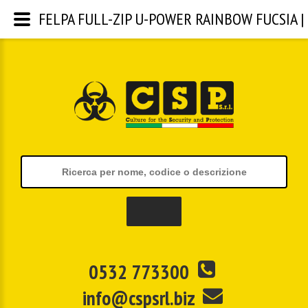
FELPA FULL-ZIP U-POWER RAINBOW FUCSIA | CS
0532 773300
info@cspsrl.biz