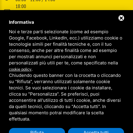
18:00
E-mail:
info@cspsrl.biz
Informativa
Noi e terze parti selezionate (come ad esempio
/
/
Sitemap
Privacy policy
Legal
Google, Facebook, LinkedIn, ecc.) utilizziamo cookie o
tecnologie simili per finalità tecniche e, con il tuo
consenso, anche per altre finalità come ad esempio
per mostrati annunci personalizzati e non
personalizzati più utili per te, come specificato nella
.
cookie policy
Chiudendo questo banner con la crocetta o cliccando
su "Rifiuta", verranno utilizzati solamente cookie
tecnici. Se vuoi selezionare i cookie da installare,
clicca su "Personalizza". Se preferisci, puoi
acconsentire all'utilizzo di tutti i cookie, anche diversi
da quelli tecnici, cliccando su "Accetta tutti". In
qualsiasi momento potrai modificare la scelta
effettuata.
Rifiuta
Accetta tutti