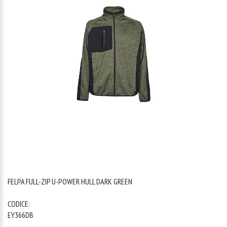
1
/
1
FELPA FULL-ZIP U-POWER HULL DARK GREEN
CODICE:
EY366DB