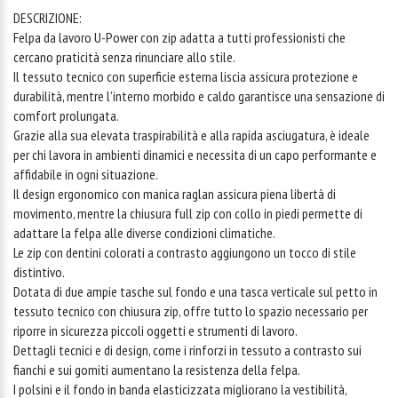
DESCRIZIONE:
Felpa da lavoro U-Power con zip adatta a tutti professionisti che
cercano praticità senza rinunciare allo stile.
Il tessuto tecnico con superficie esterna liscia assicura protezione e
durabilità, mentre l’interno morbido e caldo garantisce una sensazione di
comfort prolungata.
Grazie alla sua elevata traspirabilità e alla rapida asciugatura, è ideale
per chi lavora in ambienti dinamici e necessita di un capo performante e
affidabile in ogni situazione.
Il design ergonomico con manica raglan assicura piena libertà di
movimento, mentre la chiusura full zip con collo in piedi permette di
adattare la felpa alle diverse condizioni climatiche.
Le zip con dentini colorati a contrasto aggiungono un tocco di stile
distintivo.
Dotata di due ampie tasche sul fondo e una tasca verticale sul petto in
tessuto tecnico con chiusura zip, offre tutto lo spazio necessario per
riporre in sicurezza piccoli oggetti e strumenti di lavoro.
Dettagli tecnici e di design, come i rinforzi in tessuto a contrasto sui
fianchi e sui gomiti aumentano la resistenza della felpa.
I polsini e il fondo in banda elasticizzata migliorano la vestibilità,