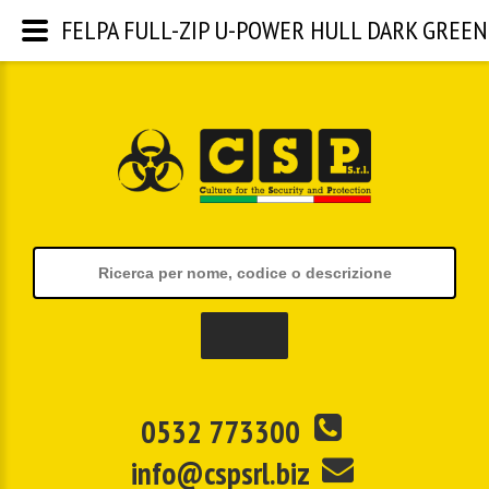
FELPA FULL-ZIP U-POWER HULL DARK GREEN | C
0532 773300
info@cspsrl.biz