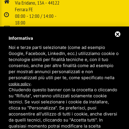
Via Eridano, 13A - 44122
Ferrara FE
08:00 - 12:00 / 14:00 -
18:00
E-mail:
info@cspsrl.biz
Informativa
Noi e terze parti selezionate (come ad esempio
/
/
Sitemap
Privacy policy
Legal
Google, Facebook, LinkedIn, ecc.) utilizziamo cookie o
tecnologie simili per finalità tecniche e, con il tuo
consenso, anche per altre finalità come ad esempio
per mostrati annunci personalizzati e non
personalizzati più utili per te, come specificato nella
.
cookie policy
Chiudendo questo banner con la crocetta o cliccando
su "Rifiuta", verranno utilizzati solamente cookie
tecnici. Se vuoi selezionare i cookie da installare,
clicca su "Personalizza". Se preferisci, puoi
acconsentire all'utilizzo di tutti i cookie, anche diversi
da quelli tecnici, cliccando su "Accetta tutti". In
qualsiasi momento potrai modificare la scelta