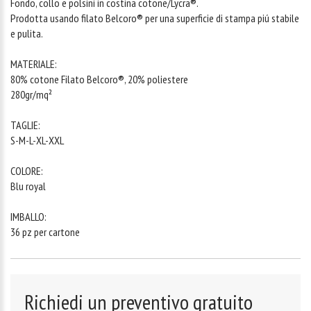
Fondo, collo e polsini in costina cotone/Lycra®.
Prodotta usando filato Belcoro® per una superficie di stampa piú stabile
e pulita.
MATERIALE:
80% cotone Filato Belcoro®, 20% poliestere
280gr/mq²
TAGLIE:
S-M-L-XL-XXL
COLORE:
Blu royal
IMBALLO:
36 pz per cartone
Richiedi un preventivo gratuito