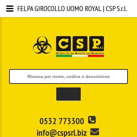
FELPA GIROCOLLO UOMO ROYAL | CSP S.r.l.
0532 773300
info@cspsrl.biz