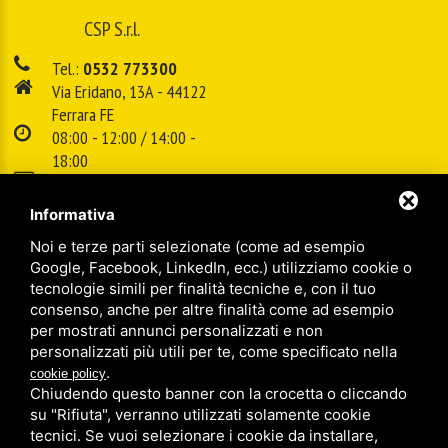
CSP S.r.l.
Tel.:
0532 773300
Via Eridano, 13A - 44122
Ferrara FE
08:00 - 12:00 / 14:00 -
18:00
E-mail:
info@cspsrl.biz
Informativa
Noi e terze parti selezionate (come ad esempio
/
/
Sitemap
Privacy policy
Legal
Google, Facebook, LinkedIn, ecc.) utilizziamo cookie o
tecnologie simili per finalità tecniche e, con il tuo
consenso, anche per altre finalità come ad esempio
per mostrati annunci personalizzati e non
personalizzati più utili per te, come specificato nella
.
cookie policy
Chiudendo questo banner con la crocetta o cliccando
su "Rifiuta", verranno utilizzati solamente cookie
tecnici. Se vuoi selezionare i cookie da installare,