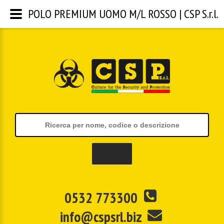
POLO PREMIUM UOMO M/L ROSSO | CSP S.r.l.
0532 773300
info@cspsrl.biz