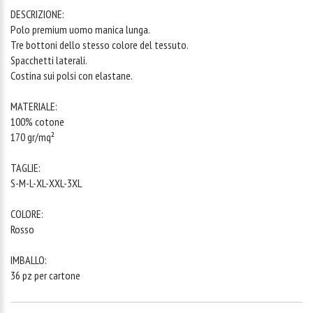
DESCRIZIONE:
Polo premium uomo manica lunga.
Tre bottoni dello stesso colore del tessuto.
Spacchetti laterali.
Costina sui polsi con elastane.
MATERIALE:
100% cotone
170 gr/mq²
TAGLIE:
S-M-L-XL-XXL-3XL
COLORE:
Rosso
IMBALLO:
36 pz per cartone