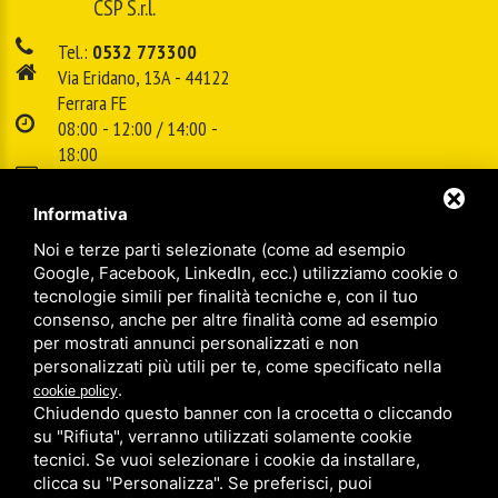
CSP S.r.l.
Tel.:
0532 773300
Via Eridano, 13A - 44122
Ferrara FE
08:00 - 12:00 / 14:00 -
18:00
E-mail:
info@cspsrl.biz
Informativa
Noi e terze parti selezionate (come ad esempio
/
/
Sitemap
Privacy policy
Legal
Google, Facebook, LinkedIn, ecc.) utilizziamo cookie o
tecnologie simili per finalità tecniche e, con il tuo
consenso, anche per altre finalità come ad esempio
per mostrati annunci personalizzati e non
personalizzati più utili per te, come specificato nella
.
cookie policy
Chiudendo questo banner con la crocetta o cliccando
su "Rifiuta", verranno utilizzati solamente cookie
tecnici. Se vuoi selezionare i cookie da installare,
clicca su "Personalizza". Se preferisci, puoi