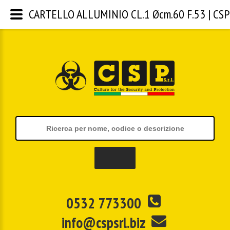
CARTELLO ALLUMINIO CL.1 Øcm.60 F.53 | CSP S
0532 773300
info@cspsrl.biz