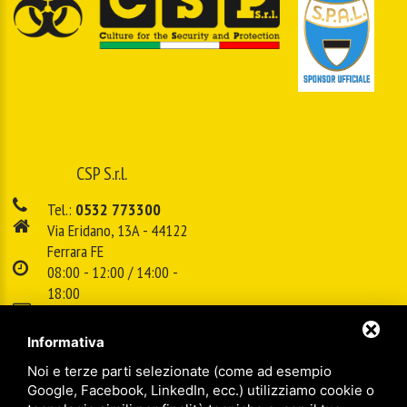
CSP S.r.l.
Tel.:
0532 773300
Via Eridano, 13A - 44122
Ferrara FE
08:00 - 12:00 / 14:00 -
18:00
E-mail:
info@cspsrl.biz
Informativa
Noi e terze parti selezionate (come ad esempio
/
/
Sitemap
Privacy policy
Legal
Google, Facebook, LinkedIn, ecc.) utilizziamo cookie o