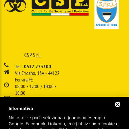
CSP S.r.l.
Tel.:
0532 773300
Via Eridano, 13A - 44122
Ferrara FE
08:00 - 12:00 / 14:00 -
18:00
E-mail:
info@cspsrl.biz
Informativa
Noi e terze parti selezionate (come ad esempio
/
/
Sitemap
Privacy policy
Legal
Google, Facebook, LinkedIn, ecc.) utilizziamo cookie o