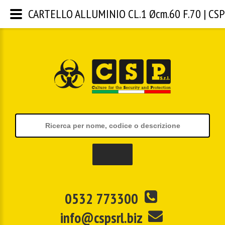
CARTELLO ALLUMINIO CL.1 Øcm.60 F.70 | CSP S
0532 773300
info@cspsrl.biz