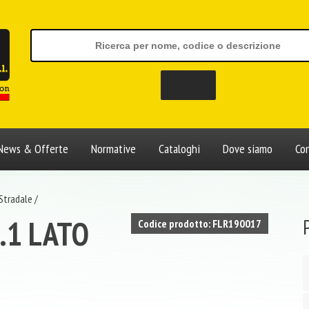
News & Offerte
Normative
Cataloghi
Dove siamo
Con
Stradale
/
.1 LATO
Codice prodotto: FLR190017