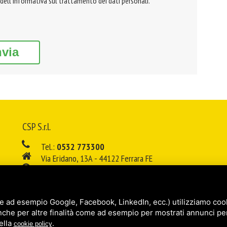
 dell'informativa sul trattamento dei dati personali.
nvia
CSP S.r.l.
Tel.:
0532 773300
Via Eridano, 13A - 44122 Ferrara FE
08:00 - 12:00 / 14:00 - 18:00
E-mail:
info@cspsrl.biz
e ad esempio Google, Facebook, LinkedIn, ecc.) utilizziamo cooki
/
/
Sitemap
Privacy policy
Legal
nche per altre finalità come ad esempio per mostrati annunci pe
ella
.
cookie policy