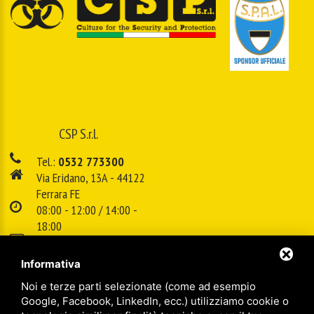
CSP S.r.l.
Tel.:
0532 773300
Via Eridano, 13A - 44122
Ferrara FE
08:00 - 12:00 / 14:00 -
18:00
E-mail:
info@cspsrl.biz
Informativa
Noi e terze parti selezionate (come ad esempio
/
/
Sitemap
Privacy policy
Legal
Google, Facebook, LinkedIn, ecc.) utilizziamo cookie o