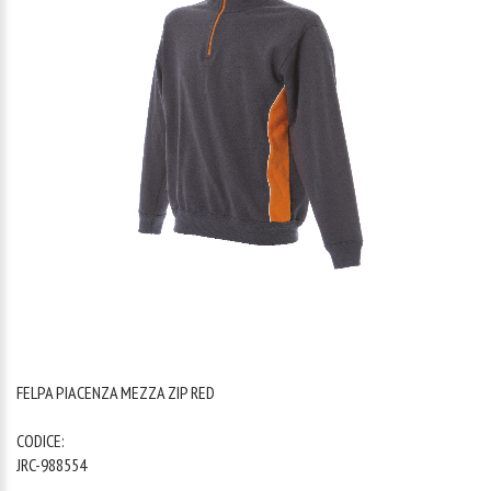
1
/
1
FELPA PIACENZA MEZZA ZIP RED
CODICE:
JRC-988554