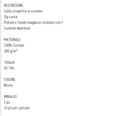
DESCRIZIONE:
Collo a lupetto in costina
Zip corta
Polsini e fondo maglia in costina h cm.7
Cuciture ribattute
MATERIALE:
100% Cotone
280 g/m²
TAGLIA:
XS-3XL
COLORE:
Rosso
IMBALLO:
1 pz
25 pz per cartone