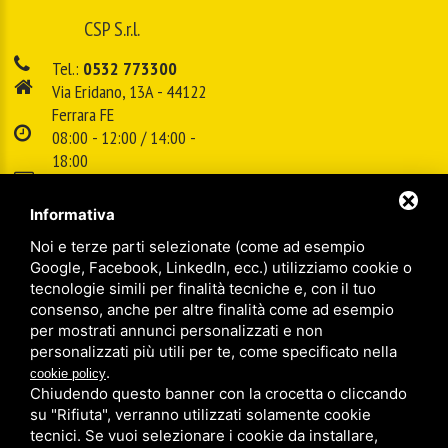
CSP S.r.l.
Tel.:
0532 773300
Via Eridano, 13A - 44122
Ferrara FE
08:00 - 12:00 / 14:00 -
18:00
E-mail:
info@cspsrl.biz
Informativa
Noi e terze parti selezionate (come ad esempio
/
/
Sitemap
Privacy policy
Legal
Google, Facebook, LinkedIn, ecc.) utilizziamo cookie o
tecnologie simili per finalità tecniche e, con il tuo
consenso, anche per altre finalità come ad esempio
per mostrati annunci personalizzati e non
personalizzati più utili per te, come specificato nella
.
cookie policy
Chiudendo questo banner con la crocetta o cliccando
su "Rifiuta", verranno utilizzati solamente cookie
tecnici. Se vuoi selezionare i cookie da installare,