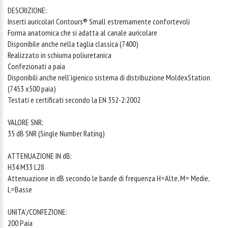
DESCRIZIONE:
Inserti auricolari Contours® Small estremamente confortevoli
Forma anatomica che si adatta al canale auricolare
Disponibile anche nella taglia classica (7400)
Realizzato in schiuma poliuretanica
Confezionati a paia
Disponibili anche nell'igienico sistema di distribuzione MoldexStation
(7453 x500 paia)
Testati e certificati secondo la EN 352-2:2002
VALORE SNR:
35 dB SNR (Single Number Rating)
ATTENUAZIONE IN dB:
H34 M33 L28
Attenuazione in dB secondo le bande di frequenza H=Alte, M= Medie,
L=Basse
UNITA'/CONFEZIONE:
200 Paia