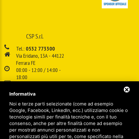
CSP S.r.l.
Tel.:
0532 773300
Via Eridano, 13A - 44122
Ferrara FE
08:00 - 12:00 / 14:00 -
18:00
E-mail:
info@cspsrl.biz
Informativa
Noi e terze parti selezionate (come ad esempio
/
/
Sitemap
Privacy policy
Legal
Google, Facebook, LinkedIn, ecc.) utilizziamo cookie o
tecnologie simili per finalità tecniche e, con il tuo
consenso, anche per altre finalità come ad esempio
per mostrati annunci personalizzati e non
personalizzati più utili per te, come specificato nella