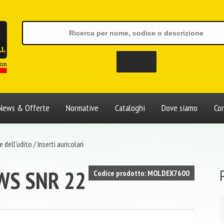
News & Offerte
Normative
Cataloghi
Dove siamo
Con
 dell'udito
/
Inserti auricolari
WS SNR 22
Codice prodotto: MOLDEX7600