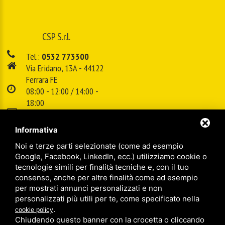
CSP S.r.l.
Tel.:
0532 773300
Via Eridano, 13A - 44122
Ferrara FE
08:00 - 12:00 / 14:00 -
18:00
E-mail:
info@cspsrl.biz
Informativa
Noi e terze parti selezionate (come ad esempio
/
/
Sitemap
Privacy policy
Legal
Google, Facebook, LinkedIn, ecc.) utilizziamo cookie o
tecnologie simili per finalità tecniche e, con il tuo
consenso, anche per altre finalità come ad esempio
per mostrati annunci personalizzati e non
personalizzati più utili per te, come specificato nella
.
cookie policy
Chiudendo questo banner con la crocetta o cliccando