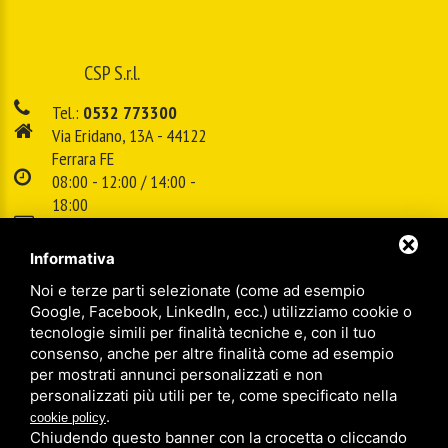
CSP S.r.l.
Tel.:
0532 773300
Via Eridano, 13A - 44122
Ferrara FE
08:00 - 12:00 / 14:00 -
18:00
E-mail:
info@cspsrl.biz
Informativa
Noi e terze parti selezionate (come ad esempio
/
/
Sitemap
Privacy policy
Legal
Google, Facebook, LinkedIn, ecc.) utilizziamo cookie o
tecnologie simili per finalità tecniche e, con il tuo
consenso, anche per altre finalità come ad esempio
per mostrati annunci personalizzati e non
personalizzati più utili per te, come specificato nella
.
cookie policy
Chiudendo questo banner con la crocetta o cliccando