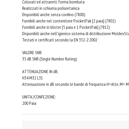
Colorati ed attraenti, forma bombata
Realizzati in schiuma poliuretanica
Disponibili anche senza cordino (7800)
Fornibili anche nel contenitore PocketPak [2 paia] (7802)
Fornibili anche in blister [5 paia e 1 PocketPak] (7812)
Disponibili anche nell'igienico sistema di distribuzione MoldexS
Testati e certificati secondo la EN 352-2:2002
VALORE SNR:
35 dB SNR (Single Number Rating)
ATTENUAZIONE IN dB:
H34 M32 L31
Attenuazione in dB secondo le bande di frequenza H=Alte, M= M
UNITA'/CONFEZIONE:
200 Paia