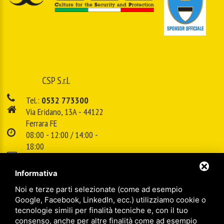
CSP S.r.l.
Tel.:
0532 773300
Via Eridano, 13A - 44122
Ferrara FE
08:00 - 12:00 / 14:00 -
18:00
E-mail:
info@cspsrl.biz
Informativa
Noi e terze parti selezionate (come ad esempio
/
/
Sitemap
Privacy policy
Legal
Google, Facebook, LinkedIn, ecc.) utilizziamo cookie o
tecnologie simili per finalità tecniche e, con il tuo
consenso, anche per altre finalità come ad esempio