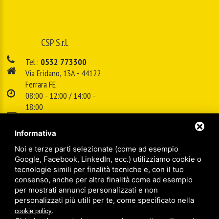
CSP S.r.l.
Tel.:
0532 773300
Via Eridano, 13A - 44122
Ferrara FE
08:00 - 12:00 / 14:00 -
18:00
E-mail:
info@cspsrl.biz
Informativa
Noi e terze parti selezionate (come ad esempio
/
/
Sitemap
Privacy policy
Legal
Google, Facebook, LinkedIn, ecc.) utilizziamo cookie o
tecnologie simili per finalità tecniche e, con il tuo
consenso, anche per altre finalità come ad esempio
per mostrati annunci personalizzati e non
personalizzati più utili per te, come specificato nella
.
cookie policy