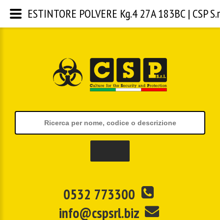
ESTINTORE POLVERE Kg.4 27A 183BC | CSP S.r.
0532 773300
info@cspsrl.biz