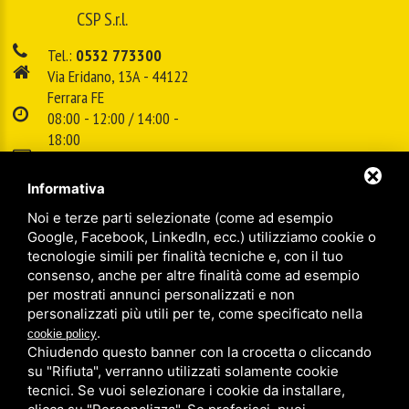
CSP S.r.l.
Tel.:
0532 773300
Via Eridano, 13A - 44122
Ferrara FE
08:00 - 12:00 / 14:00 -
18:00
E-mail:
info@cspsrl.biz
Informativa
Noi e terze parti selezionate (come ad esempio
/
/
Sitemap
Privacy policy
Legal
Google, Facebook, LinkedIn, ecc.) utilizziamo cookie o
tecnologie simili per finalità tecniche e, con il tuo
consenso, anche per altre finalità come ad esempio
per mostrati annunci personalizzati e non
personalizzati più utili per te, come specificato nella
.
cookie policy
Chiudendo questo banner con la crocetta o cliccando
su "Rifiuta", verranno utilizzati solamente cookie
tecnici. Se vuoi selezionare i cookie da installare,