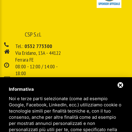
CSP S.r.l.
Tel.:
0532 773300
Via Eridano, 13A - 44122
Ferrara FE
08:00 - 12:00 / 14:00 -
18:00
E-mail:
info@cspsrl.biz
Informativa
Noi e terze parti selezionate (come ad esempio
/
/
Sitemap
Privacy policy
Legal
Google, Facebook, LinkedIn, ecc.) utilizziamo cookie o
tecnologie simili per finalità tecniche e, con il tuo
consenso, anche per altre finalità come ad esempio
per mostrati annunci personalizzati e non
personalizzati più utili per te, come specificato nella