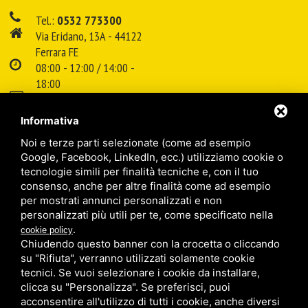
Tel.:
0532 773300
Via Eridano, 13A - 44122
Ferrara FE
08:00 - 12:00 / 14:00 -
18:00
E-mail:
info@cspsrl.biz
Informativa
Noi e terze parti selezionate (come ad esempio
/
/
Sitemap
Privacy policy
Legal
Google, Facebook, LinkedIn, ecc.) utilizziamo cookie o
tecnologie simili per finalità tecniche e, con il tuo
CSP srl - Culture for the Security and Protection
consenso, anche per altre finalità come ad esempio
per mostrati annunci personalizzati e non
personalizzati più utili per te, come specificato nella
.
cookie policy
Chiudendo questo banner con la crocetta o cliccando
su "Rifiuta", verranno utilizzati solamente cookie
tecnici. Se vuoi selezionare i cookie da installare,
clicca su "Personalizza". Se preferisci, puoi
acconsentire all'utilizzo di tutti i cookie, anche diversi