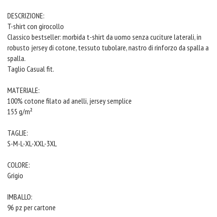
DESCRIZIONE:
T-shirt con girocollo
Classico bestseller: morbida t-shirt da uomo senza cuciture laterali, in
robusto jersey di cotone, tessuto tubolare, nastro di rinforzo da spalla a
spalla.
Taglio Casual fit.
MATERIALE:
100% cotone filato ad anelli, jersey semplice
155 g/m²
TAGLIE:
S-M-L-XL-XXL-3XL
COLORE:
Grigio
IMBALLO:
96 pz per cartone